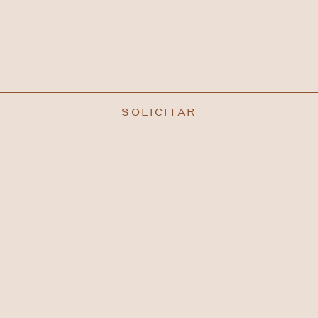
SOLICITAR
EN
/
ESP
AVISO LEGAL
CONTACTO
INSTAGRAM
ESENCIA, CABO ROJO, PUERTO RICO